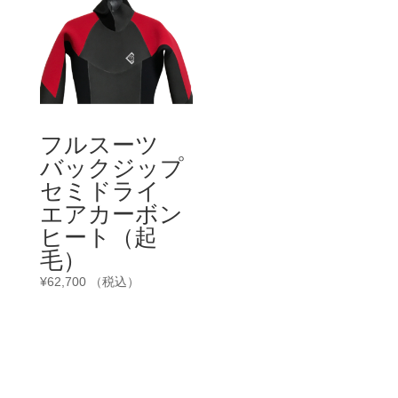
フルスーツ
バックジップ
セミドライ
エアカーボン
ヒート（起
毛）
¥
62,700
（税込）