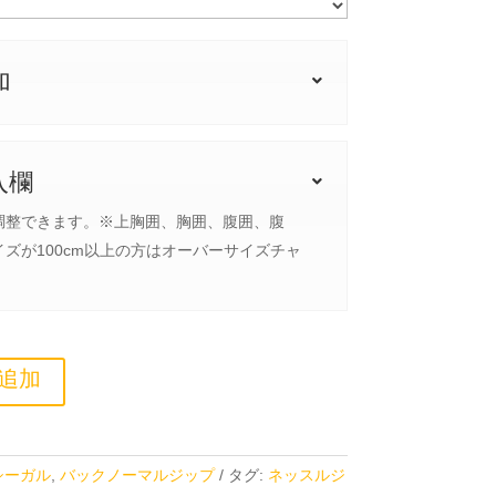
加
入欄
調整できます。※上胸囲、胸囲、腹囲、腹
ズが100cm以上の方はオーバーサイズチャ
追加
シーガル
,
バックノーマルジップ
タグ:
ネッスルジ