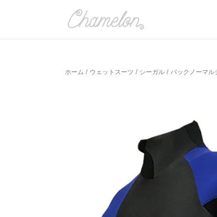
ホーム
/
ウェットスーツ
/
シーガル
/
バックノーマル