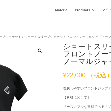
Material
Products
マイ
ーブジャケット
/ ショートスリーブジャケットフロントノーマルジップノー
ショートスリ
フロントノー
ノーマルジャ
¥
22,000
（税込
着脱しやすいフロントジップ
【素材に関して】
リーズナブルな素材である「